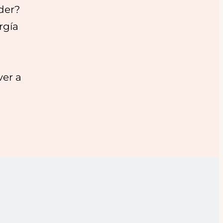
der?
rgía
ver a