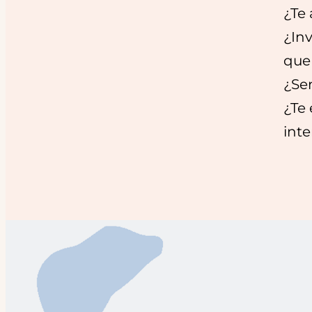
¿Te
¿In
que
¿Sen
¿Te 
inte